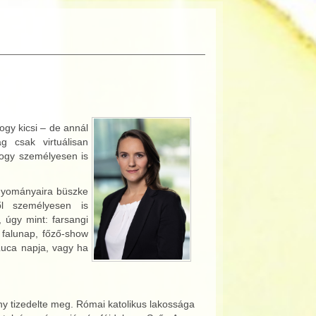
ogy kicsi – de annál
g csak virtuálisan
hogy személyesen is
agyományaira büszke
ől személyesen is
 úgy mint: farsangi
, falunap, főző-show
Luca napja, vagy ha
ány tizedelte meg. Római katolikus lakossága