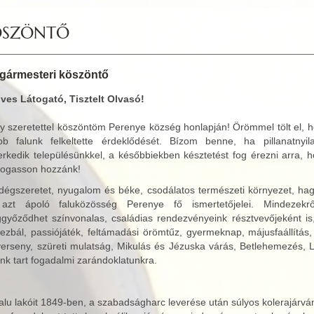
ÖSZÖNTŐ
gármesteri köszöntő
ves Látogató, Tisztelt Olvasó!
y szeretettel köszöntöm Perenye község honlapján! Örömmel tölt el, h
bb falunk felkeltette érdeklődését. Bízom benne, ha pillanatnyila
erkedik településünkkel, a későbbiekben késztetést fog érezni arra, 
átogasson hozzánk!
dégszeretet, nyugalom és béke, csodálatos természeti környezet, h
azt ápoló faluközösség Perenye fő ismertetőjelei. Mindezekr
győződhet színvonalas, családias rendezvényeink résztvevőjeként is,
mezbál, passiójáték, feltámadási örömtűz, gyermeknap, májusfaállítás
verseny, szüreti mulatság, Mikulás és Jézuska várás, Betlehemezés, 
ünk tart fogadalmi zarándoklatunkra.
falu lakóit 1849-ben, a szabadságharc leverése után súlyos kolerajárv