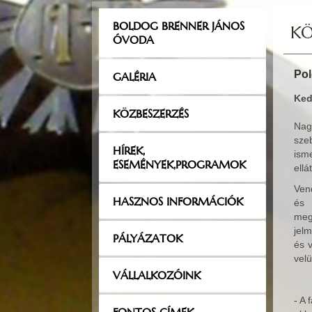
BOLDOG BRENNER JÁNOS
K
ÓVODA
Pol
GALÉRIA
Ked
KÖZBESZERZÉS
Nag
sze
HÍREK,
ism
ESEMÉNYEK,PROGRAMOK
ell
Ven
HASZNOS INFORMÁCIÓK
és 
meg
jel
PÁLYÁZATOK
és 
vel
VÁLLALKOZÓINK
- A 