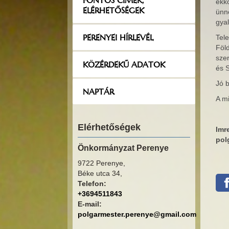
FONTOS CÍMEK,
ekk
ELÉRHETŐSÉGEK
ünn
gya
PERENYEI HÍRLEVÉL
Tele
Föld
szer
KÖZÉRDEKŰ ADATOK
és 
Jó 
NAPTÁR
A mi
Elérhetőségek
Imr
pol
Önkormányzat Perenye
9722 Perenye,
Béke utca 34,
Telefon:
+3694511843
E-mail:
polgarmester.perenye@gmail.com