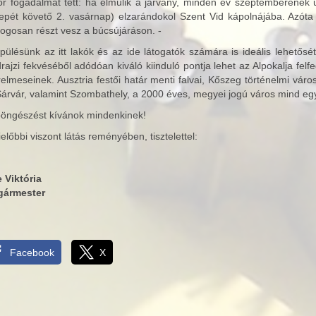
or fogadalmat tett: ha elmúlik a járvány, minden év szeptemberének 
epét követő 2. vasárnap) elzarándokol Szent Vid kápolnájába. Azóta 
logosan részt vesz a búcsújáráson. -
pülésünk az itt lakók és az ide látogatók számára is ideális lehetősé
rajzi fekvéséből adódóan kiváló kiinduló pontja lehet az Alpokalja fe
elmeseinek. Ausztria festői határ menti falvai, Kőszeg történelmi váro
Sárvár, valamint Szombathely, a 2000 éves, megyei jogú város mind egy
böngészést kívánok mindenkinek!
előbbi viszont látás reményében, tisztelettel:
e Viktória
gármester
Facebook
X