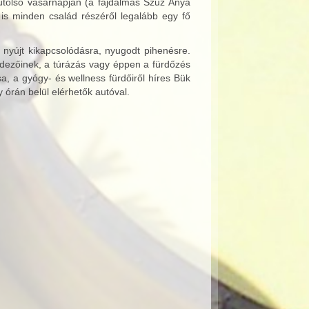
utolsó vasárnapján (a fájdalmas Szűz Anya
is minden család részéről legalább egy fő
t nyújt kikapcsolódásra, nyugodt pihenésre.
lfedezőinek, a túrázás vagy éppen a fürdőzés
sa, a gyógy- és wellness fürdőiről híres Bük
 órán belül elérhetők autóval.