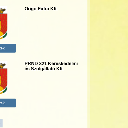
Origo Extra Kft.
..
tek
PRND 321 Kereskedelmi
és Szolgáltató Kft.
.
tek
»