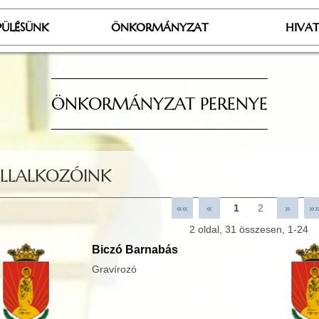
PÜLÉSÜNK
ÖNKORMÁNYZAT
HIVA
ÖNKORMÁNYZAT PERENYE
LLALKOZÓINK
««
«
1
2
»
»
2
oldal,
31
összesen,
1-24
Biczó Barnabás
Gravírozó