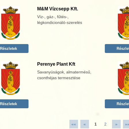
M&M Vízcsepp Kft.
Víz-, gáz-, fűtés-,
légkondicionáló-szerelés
Részletek
Részle
Perenye Plant Kft
Savanyúságok, almatermésű,
csonthéjas termesztése
Részletek
Részle
««
«
1
2
»
»