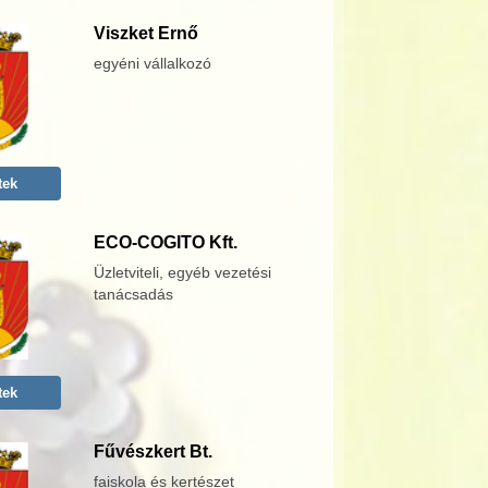
Viszket Ernő
egyéni vállalkozó
tek
ECO-COGITO Kft.
Üzletviteli, egyéb vezetési
tanácsadás
tek
Fűvészkert Bt.
faiskola és kertészet