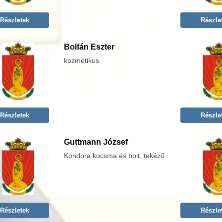
Részletek
Részle
Bolfán Eszter
kozmetikus
Részletek
Részle
Guttmann József
Kondora kocsma és bolt, tekéző
Részletek
Részle