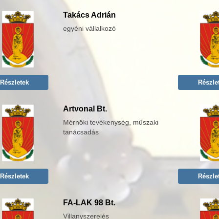
Takács Adrián
egyéni vállalkozó
Részletek
Részle
Artvonal Bt.
Mérnöki tevékenység, műszaki
tanácsadás
Részletek
Részle
FA-LAK 98 Bt.
Villanyszerelés