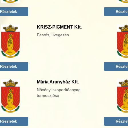
Részletek
Részle
KRISZ-PIGMENT Kft.
Festés, üvegezés
Részletek
Részle
Mária Aranyház Kft.
Növényi szaporítóanyag
termesztése
Részletek
Részle