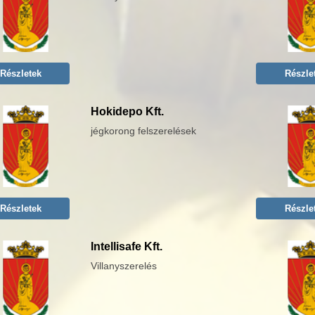
Részletek
Részle
Hokidepo Kft.
jégkorong felszerelések
Részletek
Részle
Intellisafe Kft.
Villanyszerelés