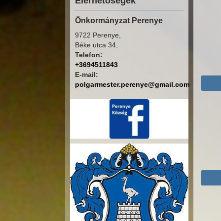
Elérhetőségek
Önkormányzat Perenye
9722 Perenye,
Béke utca 34,
Telefon:
+3694511843
E-mail:
polgarmester.perenye@gmail.com