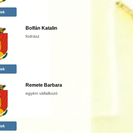
tek
Bolfán Katalin
fodrász
tek
Remete Barbara
egyéni vállalkozó
tek