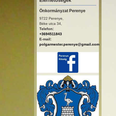
Elérhetőségek
Önkormányzat Perenye
9722 Perenye,
Béke utca 34,
Telefon:
+3694511843
E-mail:
polgarmester.perenye@gmail.com