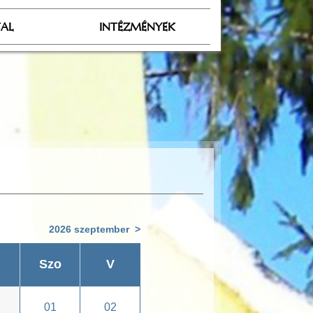
TAL
INTÉZMÉNYEK
2026 szeptember >
Szo
V
01
02