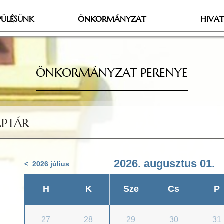
PÜLÉSÜNK
ÖNKORMÁNYZAT
HIVA
ÖNKORMÁNYZAT PERENYE
PTÁR
2026. augusztus 01.
< 2026 július
H
K
Sze
Cs
P
27
28
29
30
31