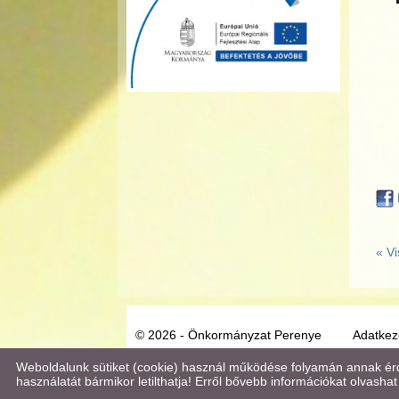
« Vi
© 2026 - Önkormányzat Perenye
Adatkeze
Weboldalunk sütiket (cookie) használ működése folyamán annak érde
használatát bármikor letilthatja! Erről bővebb információkat olvashat 
Keresés az oldal tartalmában