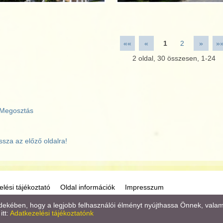
««
«
1
2
»
»
2
oldal,
30
összesen,
1-24
Megosztás
ssza az előző oldalra!
lési tájékoztató
Oldal információk
Impresszum
kében, hogy a legjobb felhasználói élményt nyújthassa Önnek, valamint
itt:
Adatkezelési tájékoztatónk