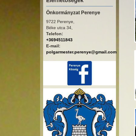
Elérhetőségek
Önkormányzat Perenye
9722 Perenye,
Béke utca 34,
Telefon:
+3694511843
E-mail:
polgarmester.perenye@gmail.com