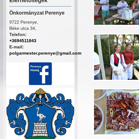
Elérhetőségek
Önkormányzat Perenye
9722 Perenye,
Béke utca 34,
Telefon:
+3694511843
E-mail:
polgarmester.perenye@gmail.com