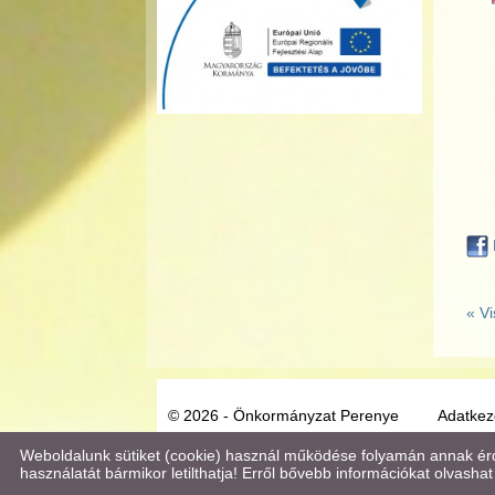
« Vi
© 2026 - Önkormányzat Perenye
Adatkeze
Weboldalunk sütiket (cookie) használ működése folyamán annak érde
használatát bármikor letilthatja! Erről bővebb információkat olvashat 
Keresés az oldal tartalmában