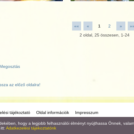
««
«
1
2
»
»
2
oldal,
25
összesen,
1-24
Megosztás
ssza az előző oldalra!
lési tájékoztató
Oldal információk
Impresszum
kében, hogy a legjobb felhasználói élményt nyújthassa Önnek, valamint
itt:
Adatkezelési tájékoztatónk