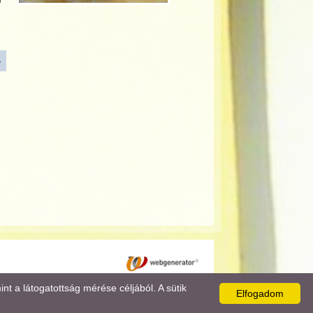
»
 a látogatottság mérése céljából. A sütik
Elfogadom