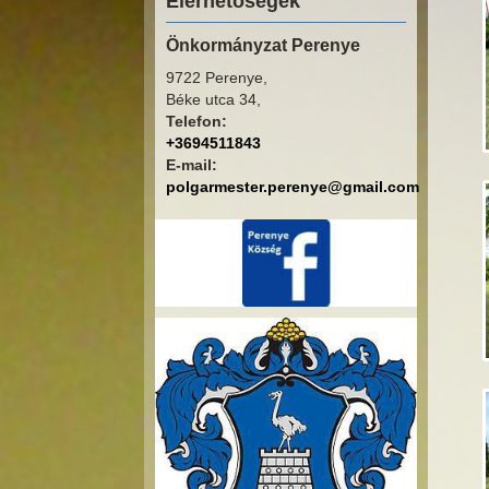
Elérhetőségek
Önkormányzat Perenye
9722 Perenye,
Béke utca 34,
Telefon:
+3694511843
E-mail:
polgarmester.perenye@gmail.com