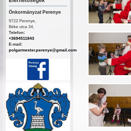
Elérhetőségek
Önkormányzat Perenye
9722 Perenye,
Béke utca 34,
Telefon:
+3694511843
E-mail:
polgarmester.perenye@gmail.com