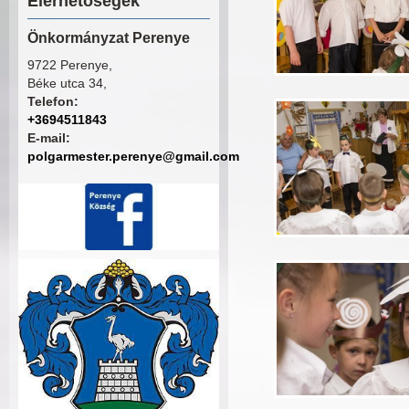
Elérhetőségek
Önkormányzat Perenye
9722 Perenye,
Béke utca 34,
Telefon:
+3694511843
E-mail:
polgarmester.perenye@gmail.com