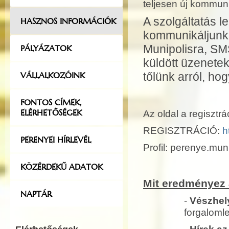
teljesen új kommuni
A szolgáltatás 
HASZNOS INFORMÁCIÓK
kommunikáljunk 
Munipolisra, SM
PÁLYÁZATOK
küldött üzenete
VÁLLALKOZÓINK
tőlünk arról, ho
FONTOS CÍMEK,
ELÉRHETŐSÉGEK
Az oldal a regisztr
REGISZTRÁCIÓ:
h
PERENYEI HÍRLEVÉL
Profil: perenye.mun
KÖZÉRDEKŰ ADATOK
Mit eredményez 
NAPTÁR
-
Vészhely
forgaloml