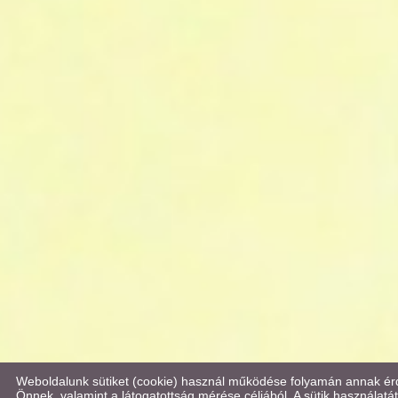
Weboldalunk sütiket (cookie) használ működése folyamán annak érd
Önnek, valamint a látogatottság mérése céljából. A sütik használatát b