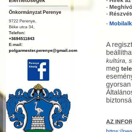
-
Hírek a
Elérhetőségek
-
Meghív
Önkormányzat Perenye
-
Részvét
9722 Perenye,
-
Mobilal
Béke utca 34,
Telefon:
+3694511843
A regisz
E-mail:
polgarmester.perenye@gmail.com
beállíth
kultúra, 
meg
tel
esemény
gyorsan 
Általán
biztonsá
AZ INFO
https://
per