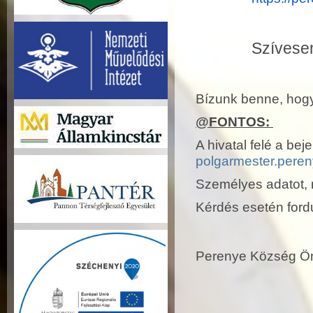
Szívesen
Bízunk benne, hogy
@FONTOS:
A hivatal felé a bej
polgarmester.pere
Személyes adatot, 
Kérdés esetén ford
Perenye Község Ö