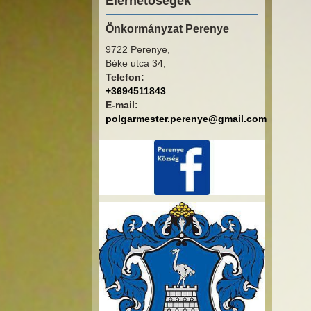
Elérhetőségek
Önkormányzat Perenye
9722 Perenye,
Béke utca 34,
Telefon:
+3694511843
E-mail:
polgarmester.perenye@gmail.com