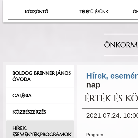
KÖSZÖNTŐ
TELEPÜLÉSÜNK
Ö
ÖNKORMÁ
BOLDOG BRENNER JÁNOS
Hírek, esemé
ÓVODA
nap
GALÉRIA
ÉRTÉK ÉS K
KÖZBESZERZÉS
2021.07.24. 10:0
HÍREK,
ESEMÉNYEK,PROGRAMOK
Program: