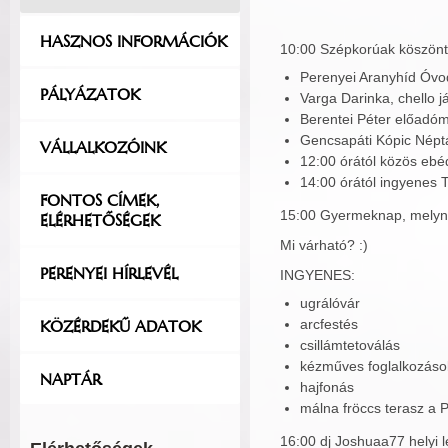
HASZNOS INFORMÁCIÓK
10:00 Szépkorúak köszönt
Perenyei Aranyhíd Óv
PÁLYÁZATOK
Varga Darinka, chello j
Berentei Péter előadó
Gencsapáti Kópic Népt
VÁLLALKOZÓINK
12:00 órától közös ebé
14:00 órától ingyenes 
FONTOS CÍMEK,
15:00 Gyermeknap, melynek
ELÉRHETŐSÉGEK
Mi várható? :)
PERENYEI HÍRLEVÉL
INGYENES:
ugrálóvár
KÖZÉRDEKŰ ADATOK
arcfestés
csillámtetoválás
kézműves foglalkozáso
NAPTÁR
hajfonás
málna fröccs terasz a 
16:00 dj Joshuaa77 helyi 