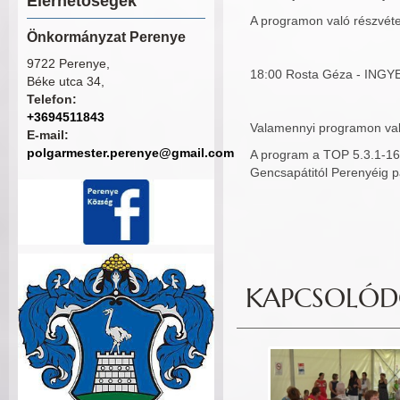
Elérhetőségek
A programon való részvét
Önkormányzat Perenye
9722 Perenye,
18:00 Rosta Géza - INGY
Béke utca 34,
Telefon:
+3694511843
Valamennyi programon val
E-mail:
polgarmester.perenye@gmail.com
A program a TOP 5.3.1-16
Gencsapátitól Perenyéig p
KAPCSOLÓDÓ