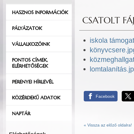
HASZNOS INFORMÁCIÓK
CSATOLT FÁJ
PÁLYÁZATOK
iskola támogat
VÁLLALKOZÓINK
könyvcsere.jp
közmeghallgat
FONTOS CÍMEK,
ELÉRHETŐSÉGEK
lomtalanítás.j
PERENYEI HÍRLEVÉL
Facebook
KÖZÉRDEKŰ ADATOK
NAPTÁR
«
Vissza az előző oldalra!