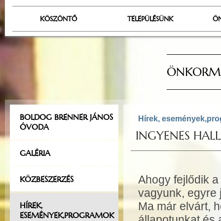
KÖSZÖNTŐ
TELEPÜLÉSÜNK
Ö
ÖNKORMÁ
BOLDOG BRENNER JÁNOS
Hírek, események,pr
ÓVODA
INGYENES HAL
GALÉRIA
Ahogy fejlődik 
KÖZBESZERZÉS
vagyunk, egyre 
Ma már elvárt, 
HÍREK,
ESEMÉNYEK,PROGRAMOK
állapotunkat és