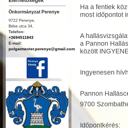
Elérhetőségek
Ha a fentiek köz
Önkormányzat Perenye
most időpontot i
9722 Perenye,
Béke utca 34,
Telefon:
A hallásvizsgál
+3694511843
a Pannon Hallá
E-mail:
polgarmester.perenye@gmail.com
között INGYENE
Ingyenesen hív
Pannon Hallásc
9700 Szombathel
Időpontkérés: