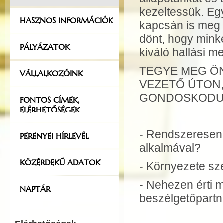
kezeltessük. Egy
HASZNOS INFORMÁCIÓK
kapcsán is meg 
dönt, hogy mink
PÁLYÁZATOK
kiváló hallási 
TEGYE MEG ÖN
VÁLLALKOZÓINK
VEZETŐ ÚTON,
GONDOSKODUN
FONTOS CÍMEK,
ELÉRHETŐSÉGEK
- Rendszeresen 
PERENYEI HÍRLEVÉL
alkalmával?
KÖZÉRDEKŰ ADATOK
- Környezete sze
- Nehezen érti m
NAPTÁR
beszélgetőpartn