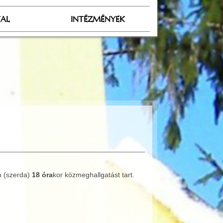
TAL
INTÉZMÉNYEK
n (szerda)
18 óra
kor közmeghallgatást tart.