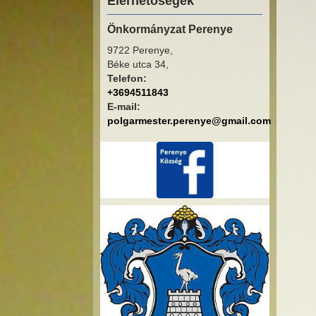
Elérhetőségek
Önkormányzat Perenye
9722 Perenye,
Béke utca 34,
Telefon:
+3694511843
E-mail:
polgarmester.perenye@gmail.com