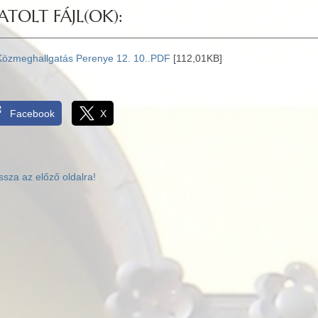
ATOLT FÁJL(OK):
Közmeghallgatás Perenye 12. 10..PDF
[112,01KB]
Facebook
X
ssza az előző oldalra!