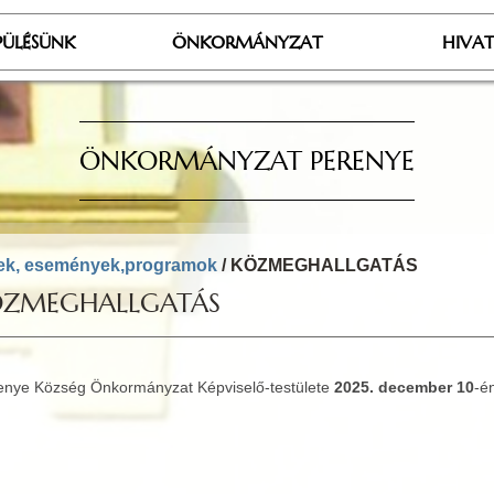
PÜLÉSÜNK
ÖNKORMÁNYZAT
HIVA
ÖNKORMÁNYZAT PERENYE
ek, események,programok
/ KÖZMEGHALLGATÁS
ZMEGHALLGATÁS
enye Község Önkormányzat Képviselő-testülete
2025. december 10
-é