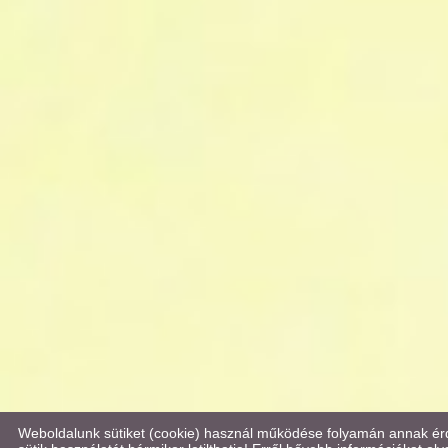
Weboldalunk sütiket (cookie) használ működése folyamán annak érde