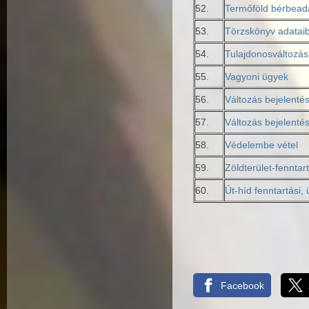
52.
Termőföld bérbead
53.
Törzskönyv adataib
54.
Tulajdonosváltozás
55.
Vagyoni ügyek
56.
Változás bejelent
57.
Változás bejelenté
58.
Védelembe vétel
59.
Zöldterület-fenntar
60.
Út-híd fenntartási,
Facebook