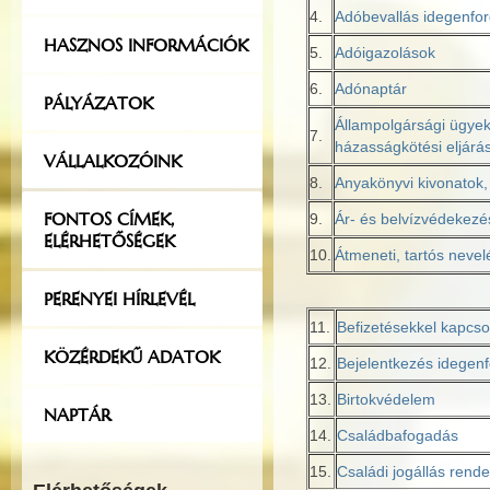
4.
Adóbevallás idegenfor
HASZNOS INFORMÁCIÓK
5.
Adóigazolások
6.
Adónaptár
PÁLYÁZATOK
Állampolgársági ügyek
7.
házasságkötési eljárá
VÁLLALKOZÓINK
8.
Anyakönyvi kivonatok, 
FONTOS CÍMEK,
9.
Ár- és belvízvédekezé
ELÉRHETŐSÉGEK
10.
Átmeneti, tartós nevel
PERENYEI HÍRLEVÉL
11.
Befizetésekkel kapcso
KÖZÉRDEKŰ ADATOK
12.
Bejelentkezés idegenf
13.
Birtokvédelem
NAPTÁR
14.
Családbafogadás
15.
Családi jogállás rend