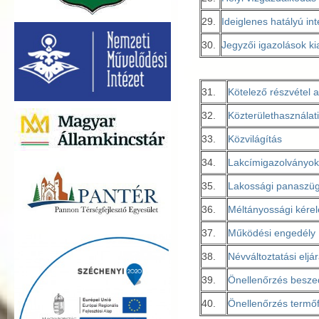
29.
Ideiglenes hatályú int
30.
Jegyzői igazolások k
31.
Kötelező részvétel 
32.
Közterülethasználat
33.
Közvilágítás
34.
Lakcímigazolványok 
35.
Lakossági panaszüg
36.
Méltányossági kére
37.
Működési engedély
38.
Névváltoztatási eljá
39.
Önellenőrzés besze
40.
Önellenőrzés termő