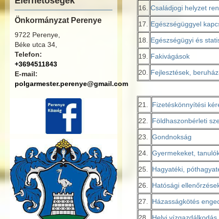
Elérhetőségek
16.
Családjogi helyzet re
Önkormányzat Perenye
17.
Egészségüggyel kapcs
9722 Perenye,
18.
Egészségügyi és stati
Béke utca 34,
Telefon:
19.
Fakivágások
+3694511843
20.
Fejlesztések, beruházá
E-mail:
polgarmester.perenye@gmail.com
21.
Fizetéskönnyítési ké
22.
Földhaszonbérleti sze
23.
Gondnokság
24.
Gyermekeket, tanuló
25.
Hagyatéki, póthagyaté
26.
Hatósági ellenőrzése
27.
Házasságkötés enge
28.
Helyi vízgazdálkodás (