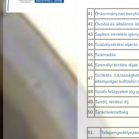
41.
Önkormányzati beruház
42.
Óvodai és általános is
43.
Sajátos nevelési igén
44.
Szabálysértési eljárás
45.
Számadás
46.
Személyi térítési díja
Születés, házasságköt
47.
állampolgár külföldön 
48.
Szülői felügyeleti jog 
49.
Tandíj, térítési díj
50.
Tankötelezettség
51.
Telepengedélyezési