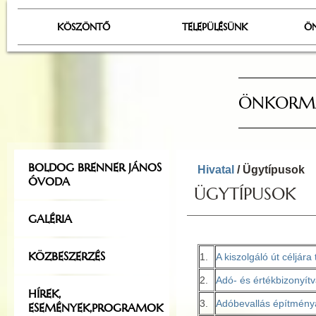
KÖSZÖNTŐ
TELEPÜLÉSÜNK
Ö
ÖNKORMÁ
BOLDOG BRENNER JÁNOS
Hivatal
/ Ügytípusok
ÓVODA
ÜGYTÍPUSOK
GALÉRIA
KÖZBESZERZÉS
1.
A kiszolgáló út céljár
2.
Adó- és értékbizonyít
HÍREK,
3.
Adóbevallás építmény
ESEMÉNYEK,PROGRAMOK