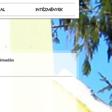
TAL
INTÉZMÉNYEK
zámadás