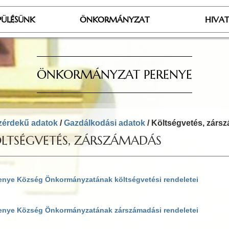
PÜLÉSÜNK
ÖNKORMÁNYZAT
HIVA
ÖNKORMÁNYZAT PERENYE
zérdekű adatok
/
Gazdálkodási adatok
/ Költségvetés, zárs
LTSÉGVETÉS, ZÁRSZÁMADÁS
enye Község Önkormányzatának
költségvetési rendelet
ei
enye Község Önkormányzatának zárszámadási rendeletei