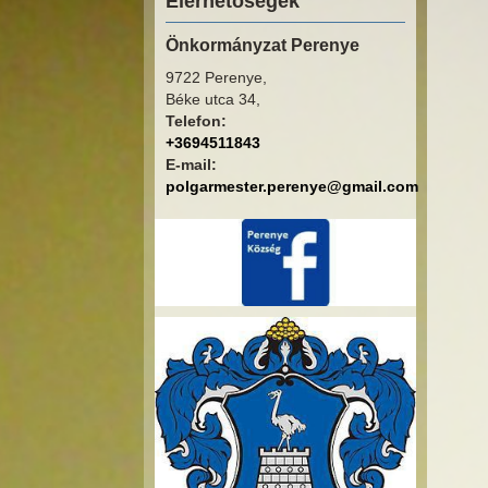
Elérhetőségek
Önkormányzat Perenye
9722 Perenye,
Béke utca 34,
Telefon:
+3694511843
E-mail:
polgarmester.perenye@gmail.com