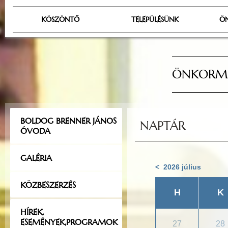
KÖSZÖNTŐ
TELEPÜLÉSÜNK
Ö
ÖNKORMÁ
BOLDOG BRENNER JÁNOS
NAPTÁR
ÓVODA
GALÉRIA
< 2026 július
KÖZBESZERZÉS
H
K
HÍREK,
ESEMÉNYEK,PROGRAMOK
27
28