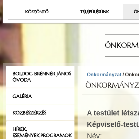
KÖSZÖNTŐ
TELEPÜLÉSÜNK
Ö
ÖNKORMÁ
BOLDOG BRENNER JÁNOS
Önkormányzat
/ Önkor
ÓVODA
ÖNKORMÁNYZAT
GALÉRIA
A testület léts
KÖZBESZERZÉS
Képviselő-testü
HÍREK,
Név
ESEMÉNYEK,PROGRAMOK