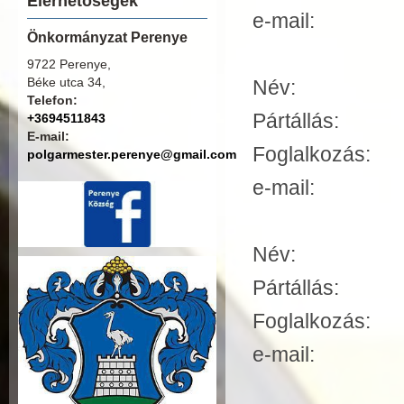
Elérhetőségek
e-mail: j
Önkormányzat Perenye
9722 Perenye,
Béke utca 34,
Név
Telefon:
Pártállás:
+3694511843
E-mail:
Foglalkozás
polgarmester.perenye@gmail.com
e-mail: gy
Név:
Vargáné
Pártállás:
Foglalkozás
e-mail: var