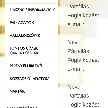
Pártállás:
HASZNOS INFORMÁCIÓK
Foglalkozás
PÁLYÁZATOK
e-mail: pol
VÁLLALKOZÓINK
Név
FONTOS CÍMEK,
Pártállás:
ELÉRHETŐSÉGEK
Foglalkozás
PERENYEI HÍRLEVÉL
e-mail: gu
KÖZÉRDEKŰ ADATOK
Név:
Jagodi
NAPTÁR
Pártállás:
Foglalkozás