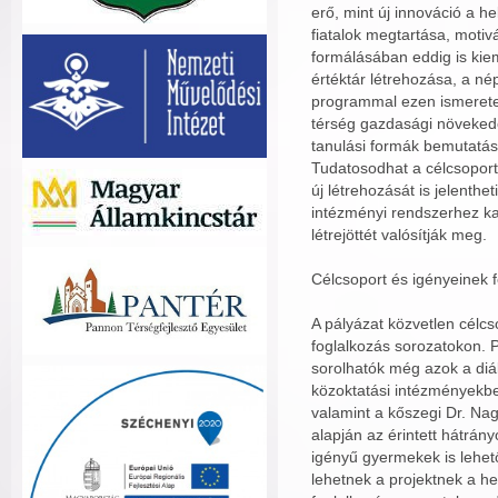
erő, mint új innováció a he
fiatalok megtartása, motiv
formálásában eddig is kie
értéktár létrehozása, a né
programmal ezen ismeretek
térség gazdasági növekedé
tanulási formák bemutatás
Tudatosodhat a célcsoport
új létrehozását is jelenthet
intézményi rendszerhez k
létrejöttét valósítják meg.
Célcsoport és igényeinek 
A pályázat közvetlen célcso
foglalkozás sorozatokon. P
sorolhatók még azok a diá
közoktatási intézményekb
valamint a kőszegi Dr. Na
alapján az érintett hátrány
igényű gyermekek is lehet
lehetnek a projektnek a he