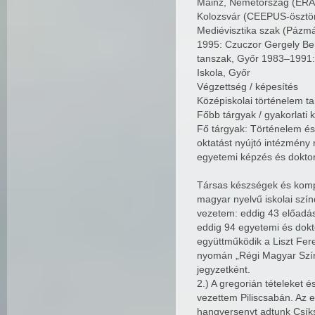
Mainz, Németország (ERA
Kolozsvár (CEEPUS-ösztön
Mediévisztika szak (Pázmá
1995: Czuczor Gergely Be
tanszak, Győr 1983–1991: 
Iskola, Győr
Végzettség / képesítés
Középiskolai történelem t
Főbb tárgyak / gyakorlati
Fő tárgyak: Történelem és
oktatást nyújtó intézmény
egyetemi képzés és dokto
Társas készségek és kompet
magyar nyelvű iskolai szí
vezetem: eddig 43 előadás
eddig 94 egyetemi és dokt
együttműködik a Liszt Fe
nyomán „Régi Magyar Szín
jegyzetként.
2.) A gregorián tételeket
vezettem Piliscsabán. Az 
hangversenyt adtunk Csí