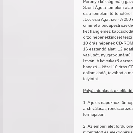
Perenye község máig gazd
Szent Ágota-templom alapí
és a templom történetéről
„Ecclesia Agathae - A 25
címmel a budapesti székh
két hanglemez kapcsolódik
őrző népénekkincsét teszi
10 órás népének CD-ROM-ot
16 esztendő alatt, 12 ada
vasi, sőt, nyugat-dunántú
István. A következő eszte
hangzó – közel 10 órás C
dallamkiadó, továbbá a m
folytatni.
Pályázatunknak az előadó
1. A jeles napokhoz, ünne
archiválását, rendszerezé
formájában;
2. Az emberi élet fordulói
nyomtatott és elektroniku