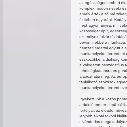
az egészséges emberi élet
komplex módon nevelő és ké
amely értékjelző mértékeg
életében egyaránt. Kodály 
néphagyományra, mint alap
közösséget épít, egészséges
személyek felzárkóztatásá
bevonni ebbe a munkába. 
nemzeti tudattal együtt a 
munkahelyeket teremthet 
eszközökkel a diákság komp
a válogatott beszédstílus 
tehetségkutatásra és gondoz
alapozhatja meg. Az euró
táplálkozó szokások egyedi
munkahelyeket teremt eze
Igyekeztünk a közös ponto
a daloló ember című kiállí
fortélyait az előadó művé
legjobb alkotásokból kiáll
elvándorlás megakadályozás