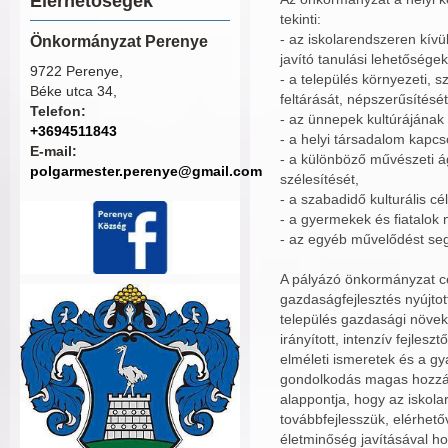
Elérhetőségek
tekinti:
- az iskolarendszeren kívü
Önkormányzat Perenye
javító tanulási lehetőség
9722 Perenye,
- a település környezeti, 
Béke utca 34,
feltárását, népszerűsítésé
Telefon:
- az ünnepek kultúrájána
+3694511843
- a helyi társadalom kapc
E-mail:
- a különböző művészeti á
polgarmester.perenye@gmail.com
szélesítését,
- a szabadidő kulturális cél
- a gyermekek és fiatalok
- az egyéb művelődést seg
A pályázó önkormányzat cél
gazdaságfejlesztés nyújto
település gazdasági növeke
irányított, intenzív fejles
elméleti ismeretek és a gy
gondolkodás magas hozzáa
alappontja, hogy az iskola
továbbfejlesszük, elérhet
életminőség javításával h