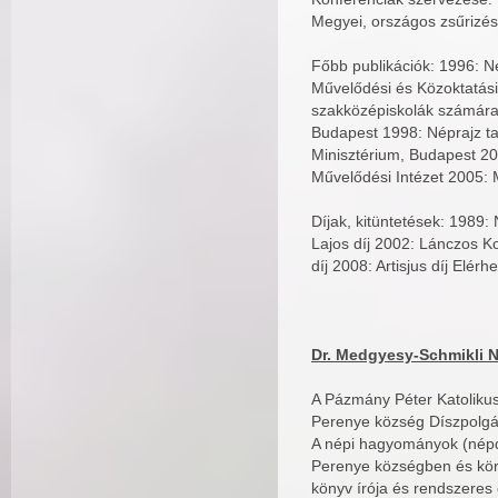
Megyei, országos zsűrizé
Főbb publikációk: 1996: N
Művelődési és Közoktatási
szakközépiskolák számára.
Budapest 1998: Néprajz ta
Minisztérium, Budapest 20
Művelődési Intézet 2005:
Díjak, kitüntetések: 1989
Lajos díj 2002: Lánczos K
díj 2008: Artisjus díj Elé
Dr. Medgyesy-Schmikli N
A Pázmány Péter Katoliku
Perenye község Díszpolg
A népi hagyományok (népd
Perenye községben és körn
könyv írója és rendszeres