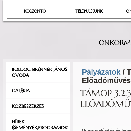
KÖSZÖNTŐ
TELEPÜLÉSÜNK
Ö
ÖNKORMÁ
BOLDOG BRENNER JÁNOS
Pályázatok
/ 
ÓVODA
Előadóművés
GALÉRIA
TÁMOP 3.2.3
ELŐADÓMŰ
KÖZBESZERZÉS
HÍREK,
ESEMÉNYEK,PROGRAMOK
Önmegvalósítás és fejle