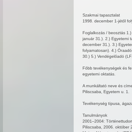
Szakmai tapasztalat
1998. december 1-jétől f
Foglalkozás / beosztás 1.)
január 31.). 2.) Egyetemi
december 31.). 3.) Egyete
folyamatosan). 4.) Óraad
30.) 5.) Vendégelőadó (L
Főbb tevékenységek és fel
egyetemi oktatás.
A munkáltató neve és cím
Piliscsaba, Egyetem u. 1.
Tevékenység típusa, ágaza
Tanulmányok
2001–2004: Történettudom
Piliscsaba, 2006. októbe