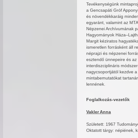
Tevékenységünk mintaproje
a Gencsapáti Gróf Apponyi
és növendékkaráig minden 
egyaránt, valamint az MTA
Népzenei Archívumának pár
Hagyományok Háza–Lajtha 
Margit kéziratos hagyaték
ismeretlen forrásként áll 
néprajzi és népzenei forrá
esztendő ünnepeire és az 
interdiszciplináris módsze
nagycsoportjától kezdve a 
mintabemutatókat tartanán
lennének.
Foglalkozás-vezetők
Vakler Anna
Született: 1967 Tudomány
Oktatott tárgy: népiének,