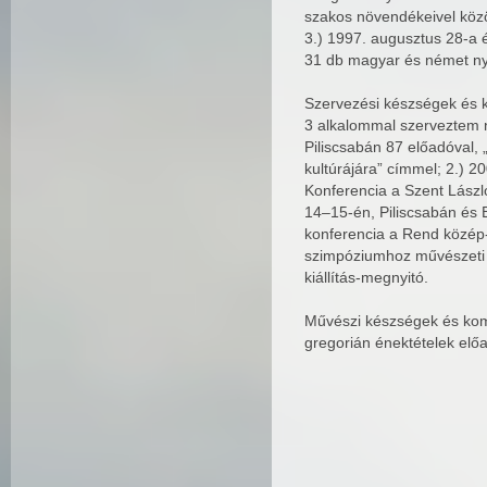
szakos növendékeivel közö
3.) 1997. augusztus 28-a 
31 db magyar és német ny
Szervezési készségek és
3 alkalommal szerveztem 
Piliscsabán 87 előadóval, 
kultúrájára” címmel; 2.) 2
Konferencia a Szent Lászl
14–15-én, Piliscsabán és
konferencia a Rend közép
szimpóziumhoz művészeti 
kiállítás-megnyitó.
Művészi készségek és kom
gregorián énektételek elő