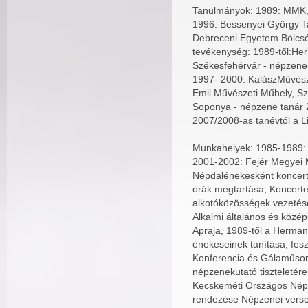
Tanulmányok: 1989: MMK, 
1996: Bessenyei György T
Debreceni Egyetem Bölcsés
tevékenység: 1989-től:He
Székesfehérvár - népzene-
1997- 2000: KalászMűvésze
Emil Művészeti Műhely, Sz
Soponya - népzene tanár 2
2007/2008-as tanévtől a 
Munkahelyek: 1985-1989: 
2001-2002: Fejér Megyei 
Népdalénekesként koncert
órák megtartása, Koncert
alkotóközösségek vezetése
Alkalmi általános és közép
Apraja, 1989-től a Herman
énekeseinek tanítása, fesz
Konferencia és Gálaműsor
népzenekutató tiszteletér
Kecskeméti Országos Népze
rendezése Népzenei verse