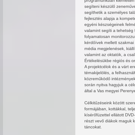
programunkban kiemelten ke
segíteni készülő zeneművé
segíthetik a személyes tal
fejlesztés alapja a kompe
egyéni készségeinek felmér
valamint segíti a tehetség
folyamatosan monitorozzu
kérdőívek mellett szakmai
média megjelenések, kiállí
valamint az oktatók, a csa
Értékelésükbe régiós és o
A projektcélok és a várt 
témakijelölés, a felhaszn
közreműködő intézmények e
során nyitva hagyjuk a cél
által a Vas megyei Perenye
Célkitűzéseink között sze
formájában, kottákkal, tel
kísérőfüzettel ellátott DV
részt vevő diákok maguk ke
táncokat.