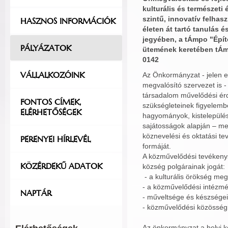
kulturális és természeti
szintű, innovatív felhas
HASZNOS INFORMÁCIÓK
életen át tartó tanulás é
jegyében, a tÁmpo "Épít
PÁLYÁZATOK
ütemének keretében tÁmo
0142
VÁLLALKOZÓINK
Az Önkormányzat - jelen e
megvalósító szervezet is - 
társadalom művelődési érd
FONTOS CÍMEK,
szükségleteinek figyelembe
ELÉRHETŐSÉGEK
hagyományok, kistelepülés
sajátosságok alapján – m
köznevelési és oktatási te
PERENYEI HÍRLEVÉL
formáját.
A közművelődési tevékenys
KÖZÉRDEKŰ ADATOK
község polgárainak jogát:
- a kulturális örökség me
- a közművelődési intézmé
NAPTÁR
- műveltsége és készsége
- közművelődési közösségi
Az önkormányzat a helyi 