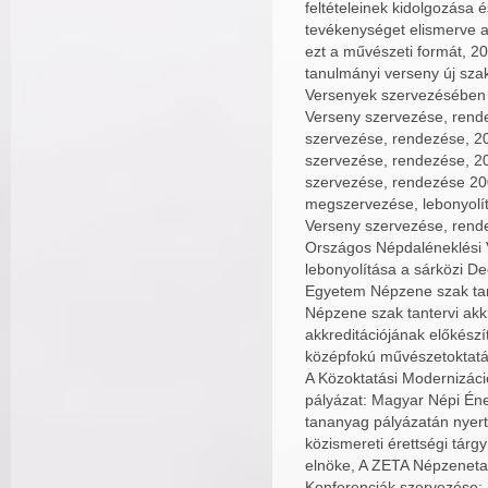
feltételeinek kidolgozása
tevékenységet elismerve a
ezt a művészeti formát, 2
tanulmányi verseny új szak
Versenyek szervezésében 
Verseny szervezése, rend
szervezése, rendezése, 2
szervezése, rendezése, 2
szervezése, rendezése 20
megszervezése, lebonyolít
Verseny szervezése, rende
Országos Népdaléneklési 
lebonyolítása a sárközi 
Egyetem Népzene szak tan
Népzene szak tantervi akk
akkreditációjának előkész
középfokú művészetoktatás
A Közoktatási Modernizáci
pályázat: Magyar Népi Éneki
tananyag pályázatán nyert
közismereti érettségi tárg
elnöke, A ZETA Népzeneta
Konferenciák szervezése: 