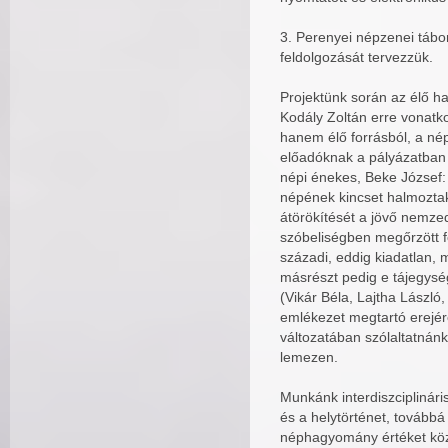
3. Perenyei népzenei tábo
feldolgozását tervezzük.
Projektünk során az élő h
Kodály Zoltán erre vonatk
hanem élő forrásból, a nép
előadóknak a pályázatban i
népi énekes, Beke József: 
népének kincset halmoztak 
átörökítését a jövő nemzed
szóbeliségben megőrzött f
századi, eddig kiadatlan,
másrészt pedig e tájegység
(Vikár Béla, Lajtha László
emlékezet megtartó erejére
változatában szólaltatnán
lemezen.
Munkánk interdiszciplináris
és a helytörténet, továbbá 
néphagyomány értéket közv