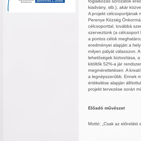
foglalkozás sorozatok ered
kiadvány, stb.), akár közve
A projekt célcsoportjának
Perenye Község Önkormányza
célcsoporttal, továbbá sze
szerveztünk (a célcsoport 
a pontos célok meghatároz
eredményei alapján a hely
milyen pályát válasszon. 
lehetőségek biztosítása, 
kitöltők 52%-a jár rendsz
megmérettetésen. A kreatí
a legnépszerűbb. Ennek me
értékelése alapján állíto
projekt tervezése során mi
Előadó művészet
Mottó: „Csak az előrelátó