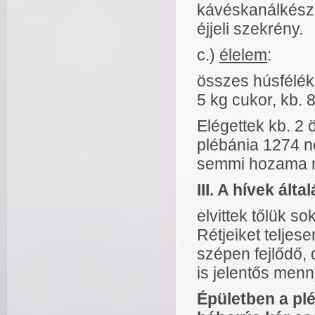
kávéskanálkészl
éjjeli szekrény.
c.)
élelem
:
összes húsfélék 
5 kg cukor, kb. 8
Elégettek kb. 2 ö
plébánia 1274 n
semmi hozama n
III. A hívek ál
elvittek tőlük s
Rétjeiket teljes
szépen fejlődő,
is jelentős menn
Épületben a pl