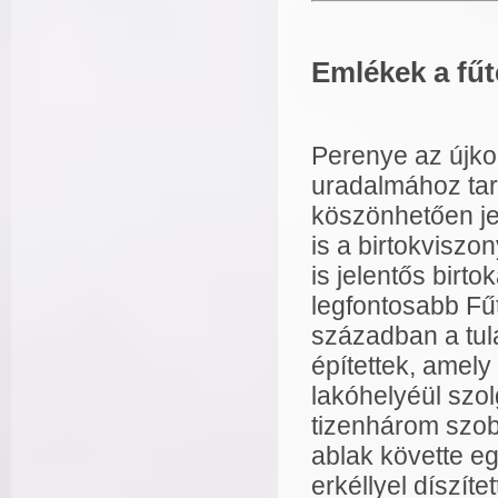
Emlékek a fűte
Perenye az újko
uradalmához tar
köszönhetően je
is a birtokvisz
is jelentős birt
legfontosabb Fűt
században a tul
építettek, amely
lakóhelyéül szol
tizenhárom szobá
ablak követte e
erkéllyel díszít