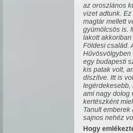
az oroszlános kú
vizet adtunk. E
magtár mellett v
gyümölcsös is. M
lakott akkoriban
Földesi család. 
Hűvösvölgyben vo
egy budapesti sz
kis patak volt, 
díszítve. Itt is
legérdekesebb, 
ami nagy dolog 
kertészként miel
Tanult emberek 
sajnos nehéz vol
Hogy emlékezte