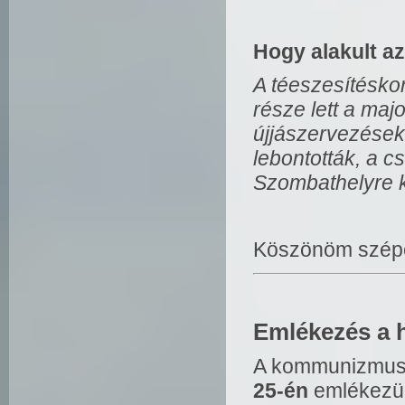
Hogy alakult a
A téeszesítésko
része lett a maj
újjászervezések
lebontották, a c
Szombathelyre k
Köszönöm szépe
Emlékezés a h
A kommunizmus 
25-én
emlékezün