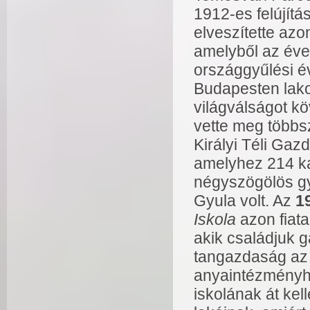
1912-es felújítá
elveszítette az
amelyből az éve
országgyűlési é
Budapesten lako
világválságot k
vette meg többs
Királyi Téli Gaz
amelyhez 214 kat
négyszögölös gy
Gyula volt. Az
1
Iskola
azon fiata
akik családjuk g
tangazdaság az 
anyaintézményhe
iskolának át kel