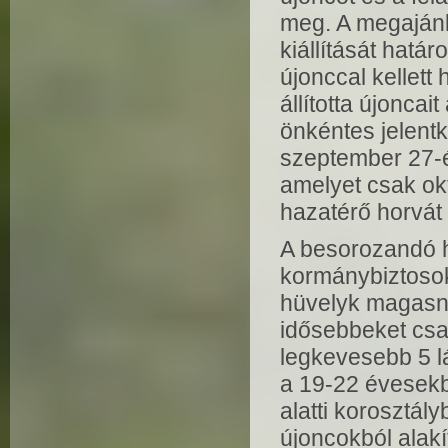
meg. A megajánl
kiállítását hat
újonccal kellett
állította újonca
önkéntes jelent
szeptember 27-é
amelyet csak ok
hazatérő horvát 
A besorozandó 
kormánybiztosok 
hüvelyk magasnak
idősebbeket csak
legkevesebb 5 l
a 19-22 évesekbő
alatti korosztál
újoncokból alakí