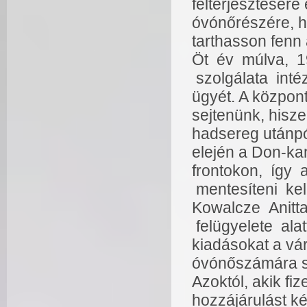
felterjesztésér
óvónőrészére, ho
tarthasson fenn 
Öt év múlva, 1
szolgálata inté
ügyét. A központ
sejtenünk, hisze
hadsereg utánp
elején a Don-ka
frontokon, így 
mentesíteni kel
Kowalcze Anitta
felügyelete ala
kiadásokat a vá
óvónőszámára sz
Azoktól, akik f
hozzájárulást ké