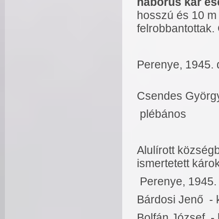
háborús kár es
hosszú és 10 m 
felrobbantottak.
Perenye
Csendes Györg
plébános
Alulírott község
ismertetett kár
Perenye, 1945. 
Bárdosi 
Bolfán J