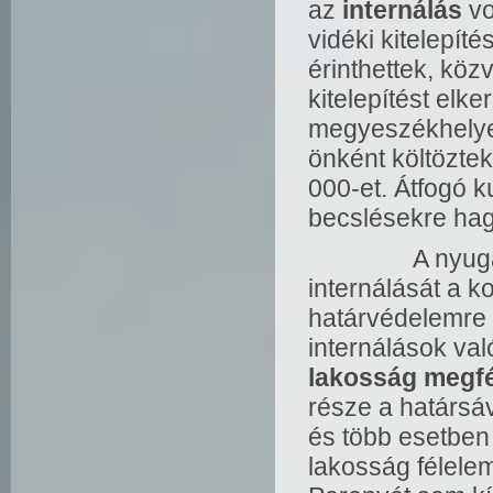
az
internálás
vo
vidéki kitelepí
érinthettek, köz
kitelepítést elk
megyeszékhelye
önként költöztek
000-et. Átfogó 
becslésekre ha
A nyugati ha
internálását a 
határvédelemre 
internálások val
lakosság megfé
része a határsáv
és több esetben 
lakosság félele