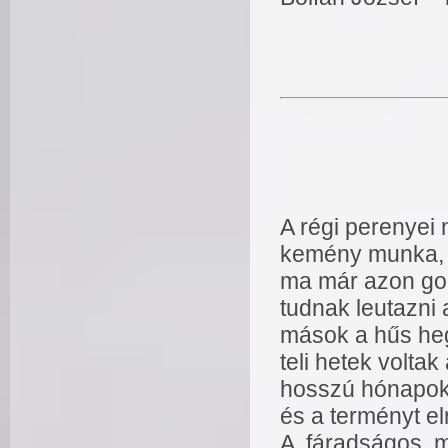
A régi perenyei
kemény munka, a
ma már azon gon
tudnak leutazni 
mások a hűs he
teli hetek volta
hosszú hónapok 
és a terményt el
A fáradságos m