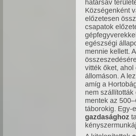
határsáv terület
Községenként vá
előzetesen össze
csapatok előzetes
gépfegyverekke
egészségi állapo
mennie kellett. A
összeszedésére,
vitték őket, aho
állomáson. A lez
amíg a Hortobág
nem szállítottá
mentek az 500–6
táborokig. Egy-
gazdasághoz
ta
kényszermunkáj