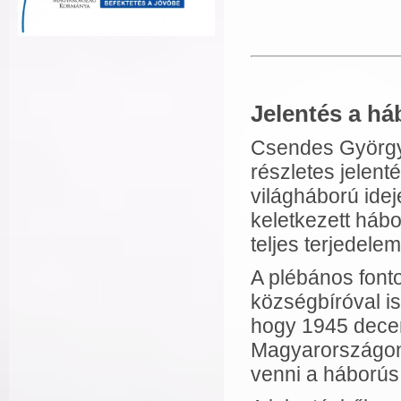
Jelentés a há
Csendes György
részletes jelenté
világháború ide
keletkezett hábo
teljes terjedele
A plébános fonto
községbíróval is 
hogy 1945 decem
Magyarországon 
venni a háborús