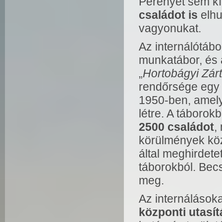
Perenyét sem kí
családot is
elhu
vagyonukat.
Az internálótábo
munkatábor, és
„
Hortobágyi Zárt
rendőrsége egy 
1950-ben, amel
létre. A táborok
2500 családot
,
körülmények kö
által meghirdete
táborokból. Becs
meg.
Az internálásoka
központi utasít