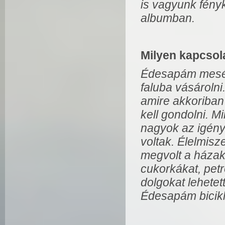
is vagyunk fény
albumban.
Milyen kapcsola
Édesapám mesélt
faluba vásároln
amire akkoriban
kell gondolni. M
nagyok az igén
voltak. Élelmisz
megvolt a házakná
cukorkákat, petr
dolgokat lehetet
Édesapám bicikl