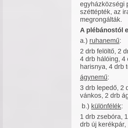
egyházközségi p
széttépték, az i
megrongálták.
A plébánostól e
a.)
ruhanemű
:
2 drb felöltő, 2 
4 drb hálóing, 4
harisnya, 4 drb t
ágynemű
:
3 drb lepedő, 2
vánkos, 2 drb ág
b.)
különfélék
:
1 drb zsebóra, 1
drb új kerékpár