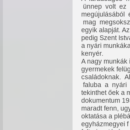
ünnep volt ez 
megújulásából 
mag megsokszor
egyik alapját. A
pedig Szent Ist
a nyári munkákat,
kenyér.
A nagy munkák i
gyermekek felüg
családoknak. Al
faluba a nyári
tekinthet őek a 
dokumentum 1938
maradt fenn, ug
oktatása a plébán
egyházmegyei f