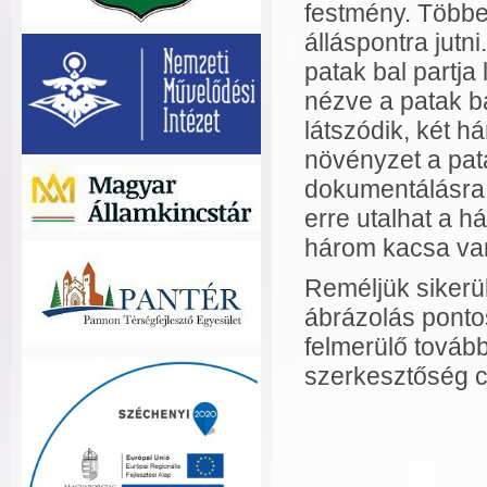
festmény. Többe
álláspontra jutn
patak bal partja
nézve a patak b
látszódik, két h
növényzet a pat
dokumentálásra,
erre utalhat a 
három kacsa van
Reméljük sikerül
ábrázolás pont
felmerülő tovább
szerkesztőség c