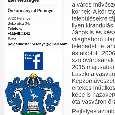
Elérhetőségek
a város művésze
körnek. A kör ta
Önkormányzat Perenye
településekre t
9722 Perenye,
Béke utca 34,
ilyen kirándulás
Telefon:
János is és készí
+3694511843
világháború utá
E-mail:
polgarmester.perenye@gmail.com
telepedett le, a
és alkotott. 200
szülővárosának
2015 májusában 
László a vasvá
Képzőművészeti
értékes műalkot
képe is hazaker
óta Vasváron őrz
Rejtélyes azonba