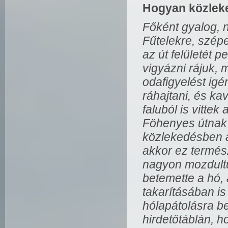
Hogyan közleke
Főként gyalog, 
Fűtelekre, szépen
az út felületét 
vigyázni rájuk, 
odafigyelést igé
ráhajtani, és kav
faluból is vittek
Föhenyes útnak n
közlekedésben 
akkor ez termés
nagyon mozdultu
betemette a hó, 
takarításában is
hólapátolásra be
hirdetőtáblán, h