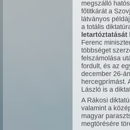
megszálló hatós
főtitkárát a Szo
látványos példáj
a totális diktat
letartóztatását
Ferenc miniszte
többséget szerze
felszámolása ut
fordult, és az e
december 26-án 
hercegprímást. 
László is a dikta
A Rákosi diktatúr
valamint a közép
magyar paraszts
megtörésére tör