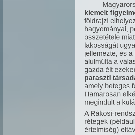
Magyarország 
kiemelt figyelm
földrajzi elhely
hagyományai, pol
összetétele miat
lakosságát ugyan
jellemezte, és a
alulmúlta a vála
gazda élt ezeke
paraszti társa
amely beteges fé
Hamarosan elkész
megindult a kulá
A Rákosi-rendsze
rétegek (például
értelmiség) elt