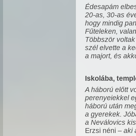
Édesapám elbesz
20-as, 30-as éve
hogy mindig pana
Fűteleken, valam
Többször voltak 
szél elvette a k
a majort, és akko
Iskolába, templ
A háború előtt v
perenyeiekkel e
háború után meg
a gyerekek. Jób
a Neválovics ki
Erzsi néni
– aki 