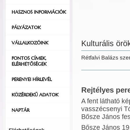
HASZNOS INFORMÁCIÓK
PÁLYÁZATOK
Kulturális ör
VÁLLALKOZÓINK
Rétfalvi
FONTOS CÍMEK,
ELÉRHETŐSÉGEK
PERENYEI HÍRLEVÉL
Rejtélyes per
KÖZÉRDEKŰ ADATOK
A fent látható k
vasszécsenyi T
NAPTÁR
Bősze János f
Bősze János 191