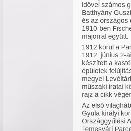
idővel számos g
Batthyány Gusztá
és az országos 
1910-ben Fische
majorral együtt.
1912 körül a Pa
1912. június 2-a
készített a kast
épületek felújít
megyei Levéltár
műszaki iratai k
rajz a cikk végén
Az első világhá
Gyula királyi ko
Országgyűlési 
Temesvári Parcel