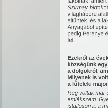
lakóinak, amiért 
Szirmay-birtok
o
világháború alat
eltűntek, és a l
Anyagából építet
pedig Perenye é
fel.
Ezekről az éve
községünk egyik
a dolgokról, am
Milyenek is volt
a fűteleki majo
Rég voltak már e
emlékszem. Gye
istállósorra, a 