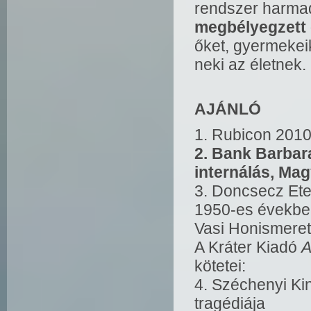
rendszer harmad
megbélyegzett 
őket, gyermekei
neki az életnek.
AJÁNLÓ
1. Rubicon 2010
2. Bank Barbar
internálás, Mag
3. Doncsecz Ete
1950-es évekbe
Vasi Honismeret
A Kráter Kiadó
A
kötetei:
4. Széchenyi Kin
tragédiája