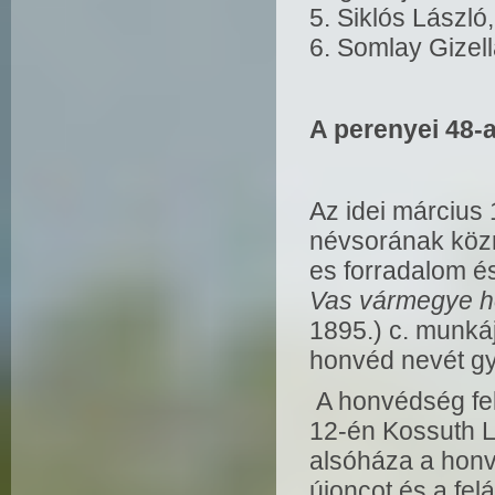
5. Siklós Lászl
6. Somlay Gizell
A perenyei 48-
Az idei március
névsorának közr
es forradalom é
Vas vármegye 
1895.) c. munkáj
honvéd nevét gy
A honvédség felá
12-én Kossuth L
alsóháza a hon
újoncot és a fel