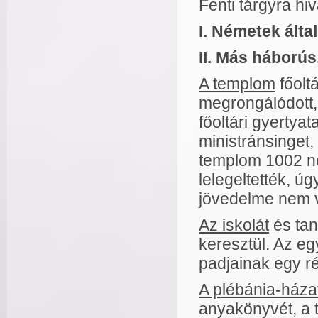
Fenti tárgyra hiv
I. Németek álta
II. Más háborús
A templom
főolt
megrongálódott,
főoltári gyertyat
ministránsinget,
templom 1002 né
lelegeltették, ú
jövedelme nem v
Az iskolát
és tan
keresztül. Az eg
padjainak egy ré
A plébánia-háza
anyakönyvét, a 