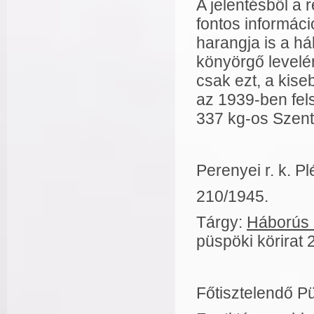
A jelentésből a 
fontos informác
harangja is a há
könyörgő level
csak ezt, a kise
az 1939-ben fel
337 kg-os Szent
Perenyei r. k. Pl
210/1945.
Tárgy:
Háborús k
püspöki körirat 
Főtisztelendő Pü