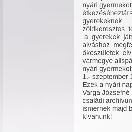
nyári gyermekot
étkezéséheztárs
gyerekeknek
zöldkeresztes t
a gyerekek ját
alváshoz megfe
őkészületek el
vármegye alispá
nyári gyermekot
1.- szeptember 1
Ezek a nyári na
Varga Józsefné 
családi archívu
ismernek majd b
kívánunk!