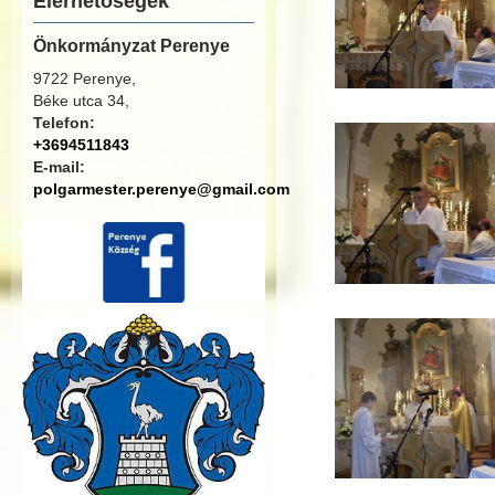
Elérhetőségek
Önkormányzat Perenye
9722 Perenye,
Béke utca 34,
Telefon:
+3694511843
E-mail:
polgarmester.perenye@gmail.com