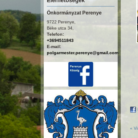
Elérhetőségek
Önkormányzat Perenye
9722 Perenye,
Béke utca 34,
Telefon:
+3694511843
E-mail:
polgarmester.perenye@gmail.com
« Vi