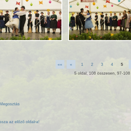
««
«
1
2
3
4
5
5
oldal,
108
összesen,
97-108
Megosztás
ssza az előző oldalra!