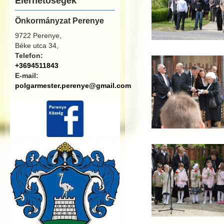
Elérhetőségek
Önkormányzat Perenye
9722 Perenye,
Béke utca 34,
Telefon:
+3694511843
E-mail:
polgarmester.perenye@gmail.com