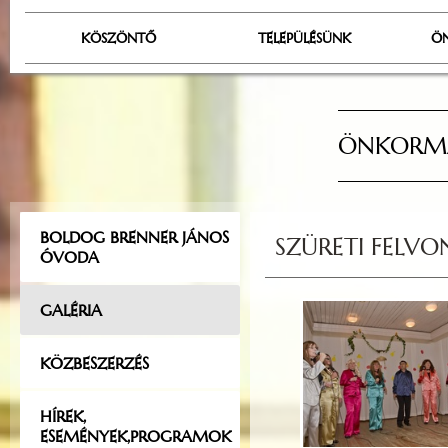
KÖSZÖNTŐ
TELEPÜLÉSÜNK
Ö
ÖNKORMÁ
BOLDOG BRENNER JÁNOS
SZÜRETI FELVO
ÓVODA
GALÉRIA
KÖZBESZERZÉS
HÍREK,
ESEMÉNYEK,PROGRAMOK