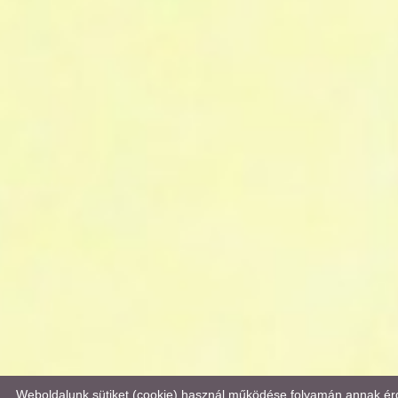
Weboldalunk sütiket (cookie) használ működése folyamán annak érd