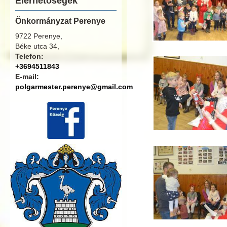
Elérhetőségek
Önkormányzat Perenye
9722 Perenye,
Béke utca 34,
Telefon:
+3694511843
E-mail:
polgarmester.perenye@gmail.com