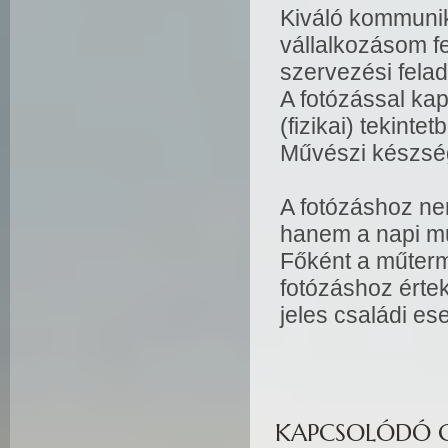
Kiváló kommuni
vállalkozásom f
szervezési fela
A fotózással kap
(fizikai) tekinte
Művészi készsé
A fotózáshoz ne
hanem a napi m
Főként a műtermi
fotózáshoz értek
jeles családi 
KAPCSOLÓDÓ G