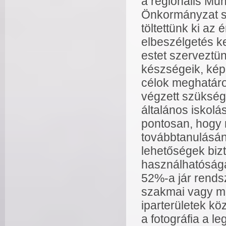
a regionális Mu
Önkormányzat sta
töltettünk ki az 
elbeszélgetés k
estet szerveztün
készségeik, kép
célok meghatáro
végzett szükség
általános iskol
pontosan, hogy 
továbbtanulásán
lehetőségek biz
használhatósága.
52%-a jár rends
szakmai vagy mű
iparterületek k
a fotográfia a 