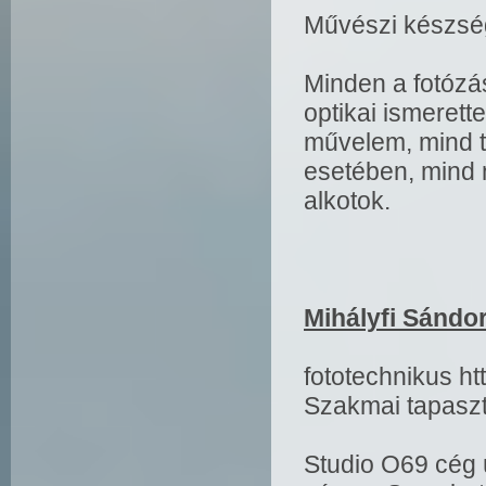
Művészi készsé
Minden a fotózáss
optikai ismerett
művelem, mind t
esetében, mind 
alkotok.
Mihályfi Sándo
fototechnikus h
Szakmai tapaszt
Studio O69 cég 