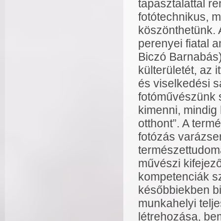
tapasztalattal 
fotótechnikus, 
köszönthetünk. 
perenyei fiatal 
Biczó Barnabás)
külterületét, az 
és viselkedési 
fotóművészünk s
kimenni, mindig 
otthont”. A ter
fotózás varázse
természettudomán
művészi kifejező
kompetenciák sz
későbbiekben biz
munkahelyi telje
létrehozása, be