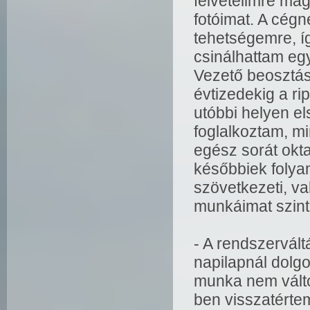
felvételimre mag
fotóimat. A cégn
tehetségemre, í
csinálhattam eg
Vezető beosztás
évtizedekig a ri
utóbbi helyen e
foglalkoztam, m
egész sorát okt
későbbiek folya
szövetkezeti, val
munkáimat szinte
- A rendszervál
napilapnál dolgo
munka nem válto
ben visszatérte