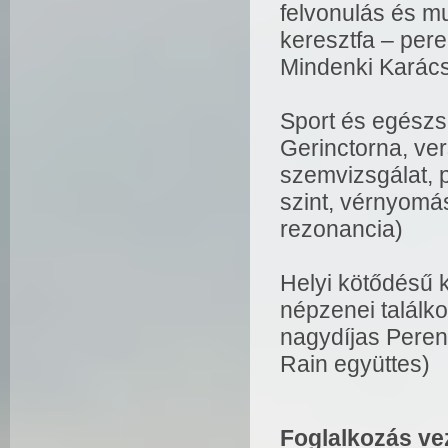
felvonulás és m
keresztfa – pere
Mindenki Karác
Sport és egészs
Gerinctorna, ver
szemvizsgálat, 
szint, vérnyomás
rezonancia)
Helyi kötődésű 
népzenei találk
nagydíjas Pereny
Rain együttes)
Foglalkozás ve