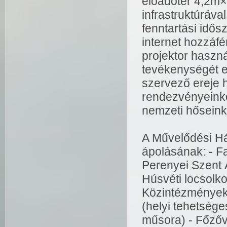
előadótér 4,2m×
infrastruktúrával
fenntartási idő
internet hozzáfé
projektor haszná
tevékenységét e
szervező ereje 
rendezvényeink
nemzeti hőseink
A Művelődési Há
ápolásának: - Fa
Perenyei Szent Á
Húsvéti locsolk
Közintézmények e
(helyi tehetsége
műsora) - Főzőve