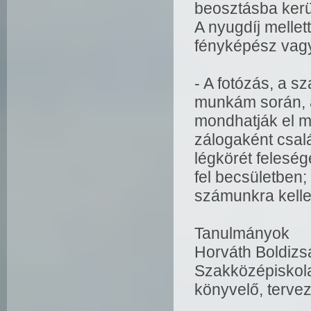
beosztásba kerü
A nyugdíj melle
fényképész vag
- A fotózás, a 
munkám során, a
mondhatják el m
zálogaként csalá
légkörét feleség
fel becsületbe
számunkra kelle
Tanulmányok
Horváth Boldizs
Szakközépiskola
könyvelő, tervez