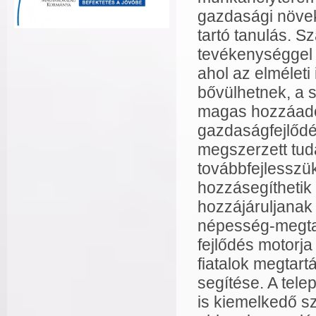
gazdasági növek
tartó tanulás. Sz
tevékenységgel o
ahol az elméleti
bővülhetnek, a 
magas hozzáado
gazdaságfejlődé
megszerzett tudá
továbbfejlesszü
hozzásegíthetik 
hozzájáruljanak
népesség-megtar
fejlődés motorja
fiatalok megtart
segítése. A tel
is kiemelkedő sz