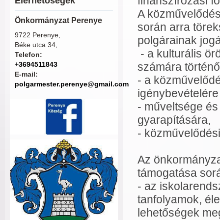
finanszírozási f
Elérhetőségek
A közművelődési
Önkormányzat Perenye
során arra töre
9722 Perenye,
polgárainak jogá
Béke utca 34,
- a kulturális 
Telefon:
+3694511843
számára történő
E-mail:
- a közművelődé
polgarmester.perenye@gmail.com
igénybevételére
- műveltsége és
gyarapítására,
- közművelődési
Az önkormányza
támogatása sorá
- az iskolarend
tanfolyamok, éle
lehetőségek me