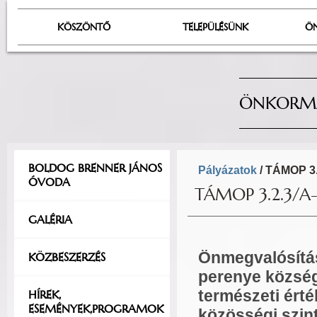
KÖSZÖNTŐ
TELEPÜLÉSÜNK
Ö
ÖNKORMÁ
BOLDOG BRENNER JÁNOS
Pályázatok
/ TÁMOP 3.2
ÓVODA
TÁMOP 3.2.3/A-
GALÉRIA
Önmegvalósítás
KÖZBESZERZÉS
perenye község
természeti ért
HÍREK,
ESEMÉNYEK,PROGRAMOK
közösségi szint