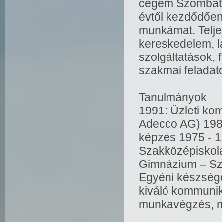
cégem Szombathe
évtől kezdődően
munkámat. Teljes
kereskedelem, l
szolgáltatások, 
szakmai feladato
Tanulmányok
1991: Üzleti ko
Adecco AG) 1981
képzés 1975 - 1
Szakközépiskola
Gimnázium – Sz
Egyéni készség
kiváló kommunik
munkavégzés, mű