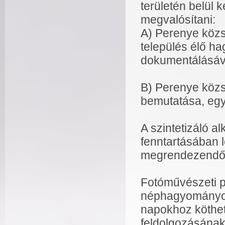
területén belül 
megvalósítani:
A) Perenye közs
település élő ha
dokumentálásáv
B) Perenye közs
bemutatása, egy 
A szintetizáló a
fenntartásában l
megrendezendő f
Fotóművészeti p
néphagyományokr
napokhoz köthe
feldolgozásának