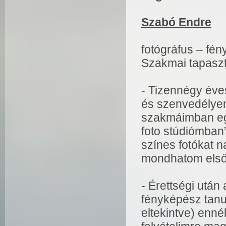
Szabó Endre
fotógráfus – fé
Szakmai tapaszt
- Tizennégy éve
és szenvedélyem
szakmáimban egy
foto stúdiómban
színes fotókat n
mondhatom elsők
- Érettségi utá
fényképész tanu
eltekintve) enn