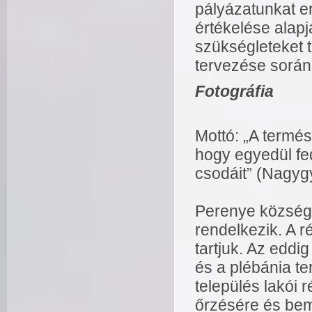
pályázatunkat er
értékelése alapj
szükségleteket 
tervezése során 
Fotográfia
Mottó: „A termés
hogy egyedül fed
csodáit” (Nagyg
Perenye község 
rendelkezik. A r
tartjuk. Az eddi
és a plébánia te
település lakói
őrzésére és bem