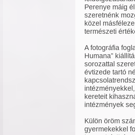
Perenye máig él
szeretnénk mozg
közel másféleze
természeti érté
A fotográfia fog
Humana” kiállítá
sorozattal szere
évtizede tartó n
kapcsolatrendsze
intézményekkel, 
kereteit kihaszn
intézmények seg
Külön öröm szám
gyermekekkel fo