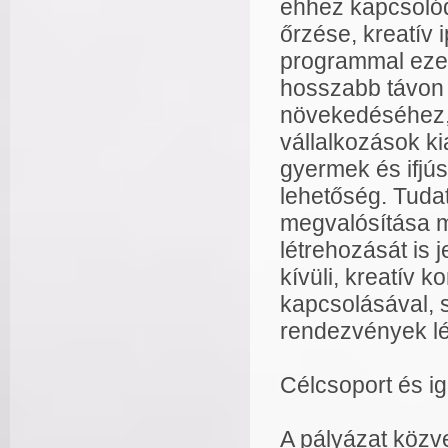
ehhez kapcsoló
őrzése, kreatív 
programmal ezen
hosszabb távon 
növekedéséhez, 
vállalkozások k
gyermek és ifjú
lehetőség. Tuda
megvalósítása mi
létrehozását is j
kívüli, kreatív 
kapcsolásával, 
rendezvények lét
Célcsoport és i
A pályázat közve