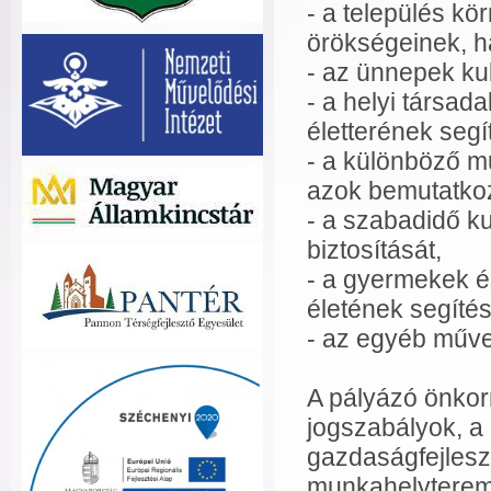
- a település kör
örökségeinek, h
- az ünnepek ku
- a helyi társa
életterének segí
- a különböző m
azok bemutatkoz
- a szabadidő kul
biztosítását,
- a gyermekek é
életének segíté
- az egyéb műve
A pályázó önkor
jogszabályok, a 
gazdaságfejlesz
munkahelyteremt