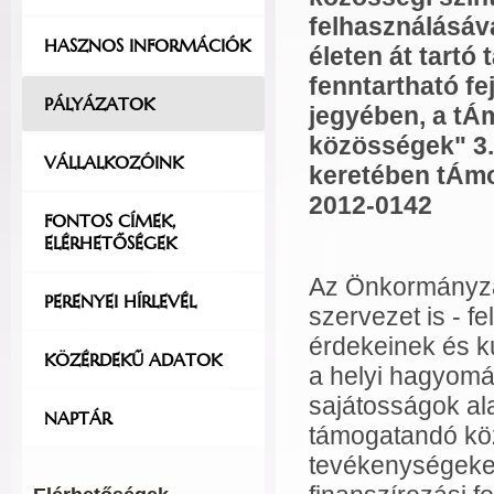
felhasználásáva
HASZNOS INFORMÁCIÓK
életen át tartó 
fenntartható fe
PÁLYÁZATOK
jegyében, a tÁ
közösségek" 3
VÁLLALKOZÓINK
keretében tÁmop
2012-0142
FONTOS CÍMEK,
ELÉRHETŐSÉGEK
Az Önkormányzat
PERENYEI HÍRLEVÉL
szervezet is - f
érdekeinek és ku
KÖZÉRDEKŰ ADATOK
a helyi hagyomá
sajátosságok al
NAPTÁR
támogatandó köz
tevékenységeket,