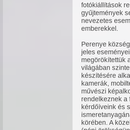
fotókiállítások 
gyűjtemények se
nevezetes esem
emberekkel.
Perenye község 
jeles eseményei
megörökítettük a
világában szinte
készítésére alk
kamerák, mobilte
művészi képalk
rendelkeznek a f
kérdőíveink és s
ismeretanyagána
körében. A köze