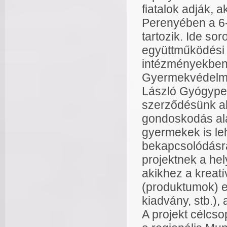
fiatalok adják, 
Perenyében a 6-
tartozik. Ide so
együttműködési 
intézményekben 
Gyermekvédelmi 
László Gyógyped
szerződésünk ala
gondoskodás alat
gyermekek is le
bekapcsolódásra
projektnek a hel
akikhez a kreat
(produktumok) el
kiadvány, stb.),
A projekt célcs