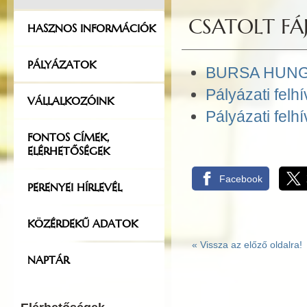
CSATOLT FÁJ
HASZNOS INFORMÁCIÓK
PÁLYÁZATOK
BURSA HUNGA
Pályázati felh
VÁLLALKOZÓINK
Pályázati felh
FONTOS CÍMEK,
ELÉRHETŐSÉGEK
Facebook
PERENYEI HÍRLEVÉL
KÖZÉRDEKŰ ADATOK
«
Vissza az előző oldalra!
NAPTÁR