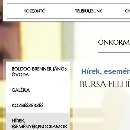
KÖSZÖNTŐ
TELEPÜLÉSÜNK
Ö
ÖNKORMÁ
BOLDOG BRENNER JÁNOS
Hírek, esemé
ÓVODA
BURSA FELH
GALÉRIA
KÖZBESZERZÉS
HÍREK,
ESEMÉNYEK,PROGRAMOK